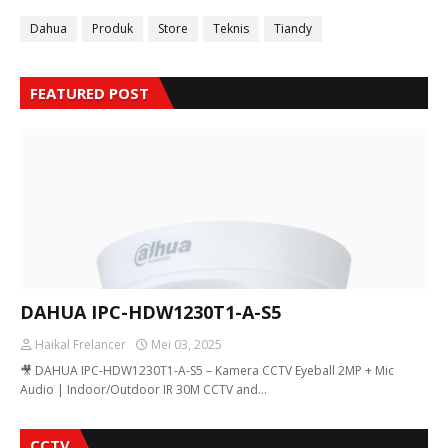
Dahua
Produk
Store
Teknis
Tiandy
FEATURED POST
,
,
,
DAHUA IPC-HDW1230T1-A-S5
Haikal Frelancer
Mei 03, 2025
🎥 DAHUA IPC-HDW1230T1-A-S5 – Kamera CCTV Eyeball 2MP + Mic
Audio | Indoor/Outdoor IR 30M CCTV and…
CCTV