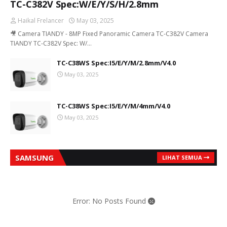
TC-C382V Spec:W/E/Y/S/H/2.8mm
Haikal Frelancer
May 03, 2025
🎥 Camera TIANDY - 8MP Fixed Panoramic Camera TC-C382V Camera
TIANDY TC-C382V Spec: W/…
TC-C38WS Spec:I5/E/Y/M/2.8mm/V4.0
May 03, 2025
TC-C38WS Spec:I5/E/Y/M/4mm/V4.0
May 03, 2025
SAMSUNG
LIHAT SEMUA
Error: No Posts Found