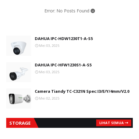
Error: No Posts Found
DAHUA IPC-HDW1230T1-A-S5
Mei 03, 2025
DAHUA IPC-HFW1230S1-A-S5
Mei 03, 2025
Camera Tiandy TC-C321N Spec:I3/E/Y/4mm/V2.0
Mei 02, 2025
STORAGE
LIHAT SEMUA